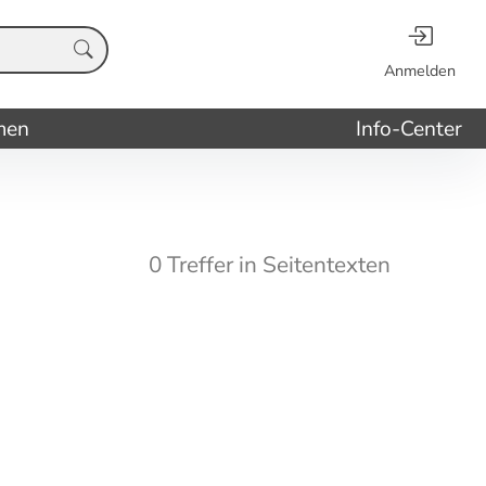
Anmelden
men
Info-Center
0 Treffer in Seitentexten