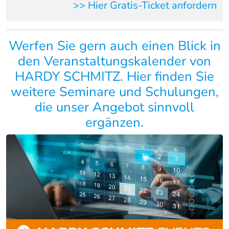
>> Hier Gratis-Ticket anfordern
Werfen Sie gern auch einen Blick in
den Veranstaltungskalender von
HARDY SCHMITZ. Hier finden Sie
weitere Seminare und Schulungen,
die unser Angebot sinnvoll
ergänzen.