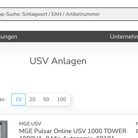
sungen
Unterneh
USV Anlagen
ite:
10
20
50
100
MGE USV
MGE Pulsar Online USV 1000 TOWER