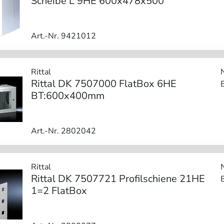
Scheibe L 9HE 600x478x500
Art.-Nr. 9421012
Rittal
Rittal DK 7507000 FlatBox 6HE
BT:600x400mm
Art.-Nr. 2802042
Rittal
Rittal DK 7507721 Profilschiene 21HE
1=2 FlatBox