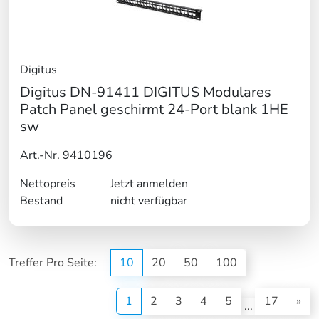
Digitus
Digitus DN-91411 DIGITUS Modulares
Patch Panel geschirmt 24-Port blank 1HE
sw
Art.-Nr. 9410196
Nettopreis
Jetzt anmelden
Bestand
nicht verfügbar
Treffer Pro Seite:
10
20
50
100
(current)
1
2
3
4
5
17
»
...