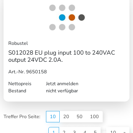
Robustel
S012028 EU plug input 100 to 240VAC
output 24VDC 2.0A.
Art.-Nr. 9650158
Nettopreis
Jetzt anmelden
Bestand
nicht verfügbar
Treffer Pro Seite:
10
20
50
100
(current)
1
2
3
4
5
10
»