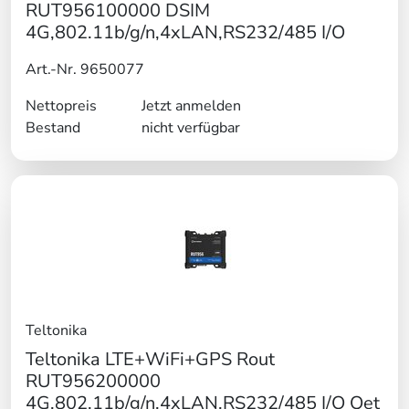
RUT956100000 DSIM
4G,802.11b/g/n,4xLAN,RS232/485 I/O
Art.-Nr. 9650077
Nettopreis
Jetzt anmelden
Bestand
nicht verfügbar
Teltonika
Teltonika LTE+WiFi+GPS Rout
RUT956200000
4G,802.11b/g/n,4xLAN,RS232/485 I/O Qet