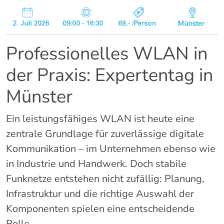
Professionelles
WLAN
in
der
Praxis:
Expertentag
in
Münster
Ein
leistungsfähiges
WLAN
ist
heute
eine
zentrale
Grundlage
für
zuverlässige
digitale
Kommunikation –
im
Unternehmen
ebenso
wie
in
Industrie
und
Handwerk.
Doch
stabile
Funknetze
entstehen
nicht
zufällig:
Planung,
Infrastruktur
und
die
richtige
Auswahl
der
Komponenten
spielen
eine
entscheidende
Rolle.