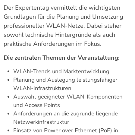
Der
Expertentag
vermittelt
die
wichtigsten
Grundlagen
für
die
Planung
und
Umsetzung
professioneller
WLAN-
Netze.
Dabei
stehen
sowohl
technische
Hintergründe
als
auch
praktische
Anforderungen
im
Fokus.
Die
zentralen
Themen
der
Veranstaltung:
WLAN-
Trends
und
Marktentwicklung
Planung
und
Auslegung
leistungsfähiger
WLAN-
Infrastrukturen
Auswahl
geeigneter
WLAN-
Komponenten
und
Access
Points
Anforderungen
an
die
zugrunde
liegende
Netzwerkinfrastruktur
Einsatz
von
Power
over
Ethernet (
PoE)
in