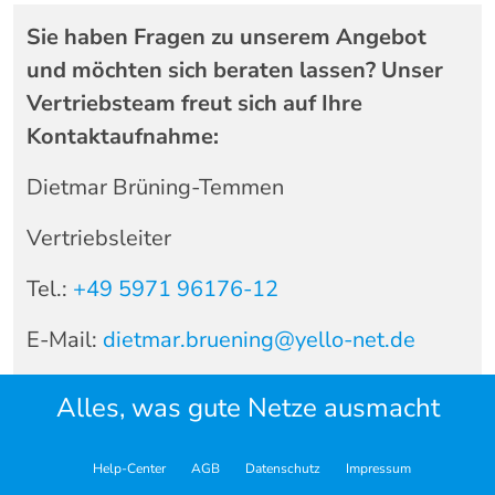
Sie haben Fragen zu unserem Angebot
und möchten sich beraten lassen? Unser
Vertriebsteam freut sich auf Ihre
Kontaktaufnahme:
Dietmar Brüning-Temmen
Vertriebsleiter
Tel.:
+49 5971 96176-12
E-Mail:
dietmar.bruening@yello-net.de
Alles, was gute Netze ausmacht
Help-Center
AGB
Datenschutz
Impressum