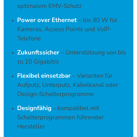
optimalem EMV-Schutz
Power over Ethernet
– bis 90 W für
Kameras, Access Points und VoIP-
Telefone
Zukunftssicher
– Unterstützung von bis
zu 10 Gigabit/s
Flexibel einsetzbar
– Varianten für
Aufputz, Unterputz, Kabelkanal oder
Design-Schalterprogramme
Designfähig
– kompatibel mit
Schalterprogrammen führender
Hersteller