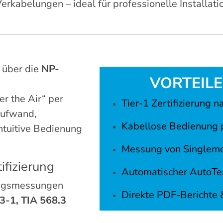
erkabelungen – ideal für professionelle Install
 über die
NP-
VORTEILE
r the Air“ per
Tier-1 Zertifizierung 
aufwand,
Kabellose Bedienung 
intuitive Bedienung
Messung von Singlem
fizierung
Automatischer AutoTes
ungsmessungen
Direkte PDF-Berichte 
3-1, TIA 568.3