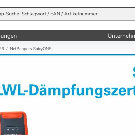
sungen
Unterneh
26
NetPeppers SpicyONE