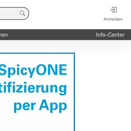
Anmelden
men
Info-Center