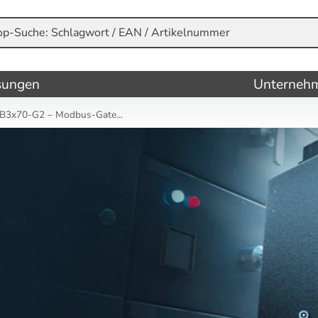
sungen
Unterneh
3x70-G2 – Modbus-Gate...