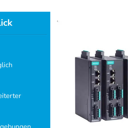
ick
lich
iterter
Umgebungen