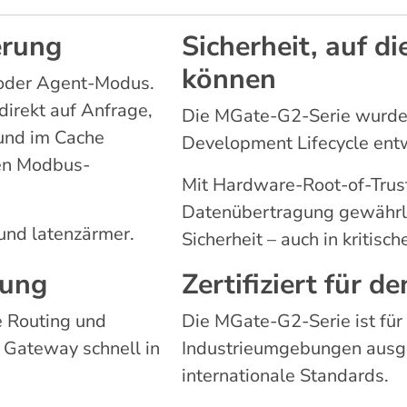
erung
Sicherheit, auf di
können
 oder Agent-Modus.
direkt auf Anfrage,
Die MGate-G2-Serie wurde
und im Cache
Development Lifecycle entw
len Modbus-
Mit Hardware-Root-of-Trust
Datenübertragung gewährle
 und latenzärmer.
Sicherheit – auch in kritisch
tung
Zertifiziert für d
e Routing und
Die MGate-G2-Serie ist für
s Gateway schnell in
Industrieumgebungen ausgel
internationale Standards.