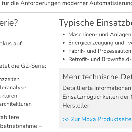
eit für die Anforderungen moderner Automatisieru
erie?
Typische Einsatzb
Maschinen- und Anlagen
Energieerzeugung und -v
okus auf
Fabrik- und Prozessautom
Retrofit- und Brownfield-
tet die G2-Serie:
Mehr technische Det
nzzeiten
hleranalyse
Detaillierte Informationen
rukturen
Einsatzmöglichkeiten der 
architekturen
Hersteller:
abilere
>> Zur Moxa Produktseite
nbetriebnahme –