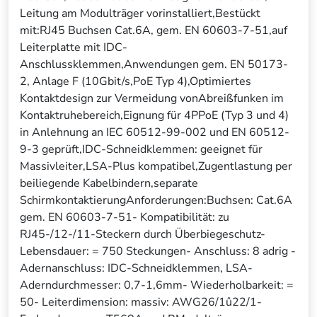
Leitung am Modulträger vorinstalliert,Bestückt
mit:RJ45 Buchsen Cat.6A, gem. EN 60603-7-51,auf
Leiterplatte mit IDC-
Anschlussklemmen,Anwendungen gem. EN 50173-
2, Anlage F (10Gbit/s,PoE Typ 4),Optimiertes
Kontaktdesign zur Vermeidung vonAbreißfunken im
Kontaktruhebereich,Eignung für 4PPoE (Typ 3 und 4)
in Anlehnung an IEC 60512-99-002 und EN 60512-
9-3 geprüft,IDC-Schneidklemmen: geeignet für
Massivleiter,LSA-Plus kompatibel,Zugentlastung per
beiliegende Kabelbindern,separate
SchirmkontaktierungAnforderungen:Buchsen: Cat.6A
gem. EN 60603-7-51- Kompatibilität: zu
RJ45-/12-/11-Steckern durch Überbiegeschutz-
Lebensdauer: = 750 Steckungen- Anschluss: 8 adrig -
Adernanschluss: IDC-Schneidklemmen, LSA-
Aderndurchmesser: 0,7-1,6mm- Wiederholbarkeit: =
50- Leiterdimension: massiv: AWG26/1û22/1-