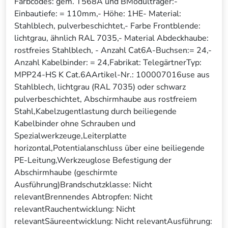
Farbcodes: gem. T568A und BModulträger:-
Einbautiefe: = 110mm,- Höhe: 1HE- Material:
Stahlblech, pulverbeschichtet,- Farbe Frontblende:
lichtgrau, ähnlich RAL 7035,- Material Abdeckhaube:
rostfreies Stahlblech, - Anzahl Cat6A-Buchsen:= 24,-
Anzahl Kabelbinder: = 24,Fabrikat: TelegärtnerTyp:
MPP24-HS K Cat.6AArtikel-Nr.: 100007016use aus
Stahlblech, lichtgrau (RAL 7035) oder schwarz
pulverbeschichtet, Abschirmhaube aus rostfreiem
Stahl,Kabelzugentlastung durch beiliegende
Kabelbinder ohne Schrauben und
Spezialwerkzeuge,Leiterplatte
horizontal,Potentialanschluss über eine beiliegende
PE-Leitung,Werkzeuglose Befestigung der
Abschirmhaube (geschirmte
Ausführung)Brandschutzklasse: Nicht
relevantBrennendes Abtropfen: Nicht
relevantRauchentwicklung: Nicht
relevantSäureentwicklung: Nicht relevantAusführung: