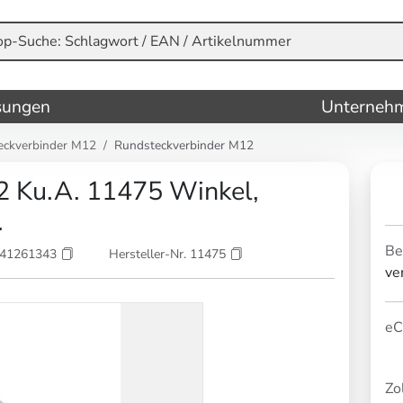
sungen
Unterneh
eckverbinder M12
Rundsteckverbinder M12
 Ku.A. 11475 Winkel,
.
Be
841261343
Hersteller-Nr. 11475
ve
eC
Zol