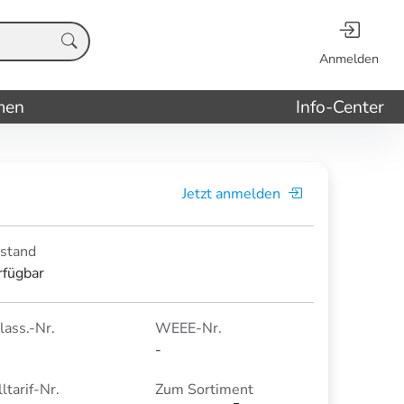
Anmelden
men
Info-Center
Jetzt anmelden
stand
rfügbar
lass.-Nr.
WEEE-Nr.
-
ltarif-Nr.
Zum Sortiment