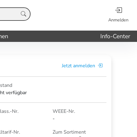
Anmelden
men
Info-Center
Jetzt anmelden
stand
cht verfügbar
lass.-Nr.
WEEE-Nr.
-
ltarif-Nr.
Zum Sortiment