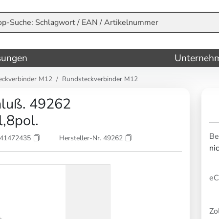
sungen
Unterneh
eckverbinder M12
Rundsteckverbinder M12
luß. 49262
,8pol.
Be
841472435
Hersteller-Nr. 49262
ni
eC
Zol