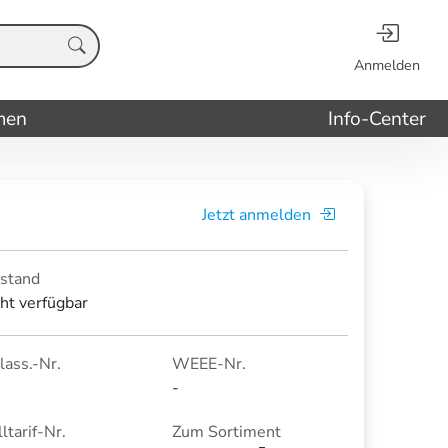
Anmelden
men
Info-Center
Jetzt anmelden
stand
cht verfügbar
lass.-Nr.
WEEE-Nr.
-
ltarif-Nr.
Zum Sortiment