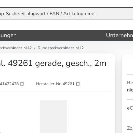
sungen
Unterneh
eckverbinder M12
Rundsteckverbinder M12
. 49261 gerade, gesch., 2m
Be
841472428
Hersteller-Nr. 49261
ni
eC
Zol