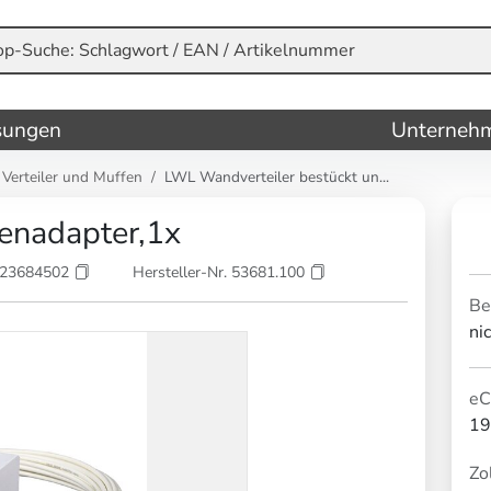
sungen
Unterneh
Verteiler und Muffen
LWL Wandverteiler bestückt un...
enadapter,1x
223684502
Hersteller-Nr. 53681.100
Be
ni
eC
19
Zol