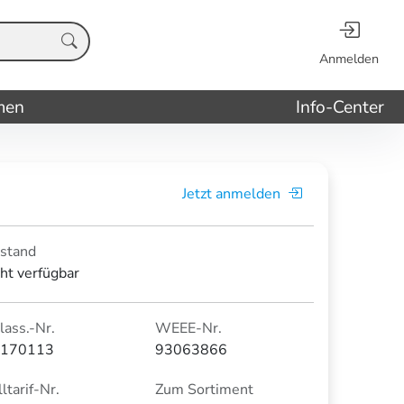
Anmelden
men
Info-Center
Jetzt anmelden
stand
cht verfügbar
lass.-Nr.
WEEE-Nr.
170113
93063866
ltarif-Nr.
Zum Sortiment