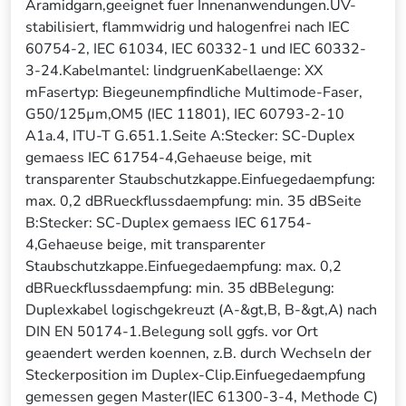
Aramidgarn,geeignet fuer Innenanwendungen.UV-
stabilisiert, flammwidrig und halogenfrei nach IEC
60754-2, IEC 61034, IEC 60332-1 und IEC 60332-
3-24.Kabelmantel: lindgruenKabellaenge: XX
mFasertyp: Biegeunempfindliche Multimode-Faser,
G50/125µm,OM5 (IEC 11801), IEC 60793-2-10
A1a.4, ITU-T G.651.1.Seite A:Stecker: SC-Duplex
gemaess IEC 61754-4,Gehaeuse beige, mit
transparenter Staubschutzkappe.Einfuegedaempfung:
max. 0,2 dBRueckflussdaempfung: min. 35 dBSeite
B:Stecker: SC-Duplex gemaess IEC 61754-
4,Gehaeuse beige, mit transparenter
Staubschutzkappe.Einfuegedaempfung: max. 0,2
dBRueckflussdaempfung: min. 35 dBBelegung:
Duplexkabel logischgekreuzt (A-&gt,B, B-&gt,A) nach
DIN EN 50174-1.Belegung soll ggfs. vor Ort
geaendert werden koennen, z.B. durch Wechseln der
Steckerposition im Duplex-Clip.Einfuegedaempfung
gemessen gegen Master(IEC 61300-3-4, Methode C)