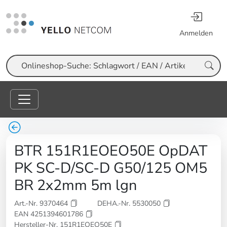
Anmelden
Suche
BTR 151R1EOEO50E OpDAT
PK SC-D/SC-D G50/125 OM5
BR 2x2mm 5m lgn
Art.-Nr. 9370464
DEHA.-Nr. 5530050
EAN 4251394601786
Hersteller-Nr. 151R1EOEO50E