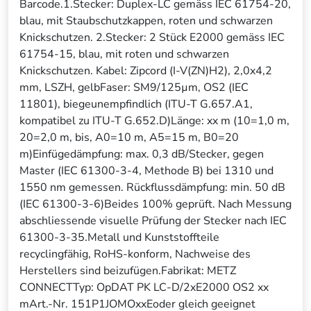
Barcode.1.Stecker: Duplex-LC gemäss IEC 61754-20,
blau, mit Staubschutzkappen, roten und schwarzen
Knickschutzen. 2.Stecker: 2 Stück E2000 gemäss IEC
61754-15, blau, mit roten und schwarzen
Knickschutzen. Kabel: Zipcord (I-V(ZN)H2), 2,0x4,2
mm, LSZH, gelbFaser: SM9/125µm, OS2 (IEC
11801), biegeunempfindlich (ITU-T G.657.A1,
kompatibel zu ITU-T G.652.D)Länge: xx m (10=1,0 m,
20=2,0 m, bis, A0=10 m, A5=15 m, B0=20
m)Einfügedämpfung: max. 0,3 dB/Stecker, gegen
Master (IEC 61300-3-4, Methode B) bei 1310 und
1550 nm gemessen. Rückflussdämpfung: min. 50 dB
(IEC 61300-3-6)Beides 100% geprüft. Nach Messung
abschliessende visuelle Prüfung der Stecker nach IEC
61300-3-35.Metall und Kunststoffteile
recyclingfähig, RoHS-konform, Nachweise des
Herstellers sind beizufügen.Fabrikat: METZ
CONNECTTyp: OpDAT PK LC-D/2xE2000 OS2 xx
mArt.-Nr. 151P1JOMOxxEoder gleich geeignet