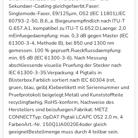
Sekundaer-Coating gleichgefaerbt.Faser:
Singlemode-Faser, E9/125µm, OS2 (IEC 11801),IEC
60793-2-50, B.6_a. Biegeunempfindlich nach ITU-T
G.657.A1, kompatibel zu ITU-T G.652.D.Laenge: 2,0
mEinfuegedaempfung: max. 0,3 dB gegen Master (IEC
61300-3-4, Methode B), bei 850 und 1300 nm
gemessen. 100 % geprueft.Rueckflussdaempfung:
min. 65 dB (IEC 61300-3-6). Nach Messung
abschliessende visuelle Pruefung der Stecker nach
IEC 61300-3-35.Verpackung: 4 Pigtails in
Blisterbox.Farblich sortiert nach IEC 60304 (rot,
gruen, blau, gelb).Klebeetikett mit Seriennummer und
Pruefprotokoll beigelegt.Metall und Kunststoffteile
recyclingfaehig, RoHS-konform, Nachweise des
Herstellers sind beizufuegen.Fabrikat: METZ
CONNECTTyp: OpDAT Pigtail LCAPC OS2 2,0 m, 4
FarbenArt.-Nr. 150Q1JA0020E4oder gleich
geeignetBestellmenge muss durch 4 teilbar sein.