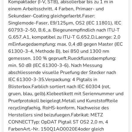
Kompaktader (I-V, STB), abisolierbar bis zu 1 m in
einem Arbeitsschritt. 4 Farben, Primaer- und
Sekundaer-Coating gleichgefaerbt.Faser:
Singlemode-Faser, E9/125µm, OS2 (IEC 11801), IEC
60793-2-50, B.6_a. Biegeunempfindlich nach ITU-T
G.657.A1, kompatibel zu ITU-T G.652.D.Laenge: 2,0
mEinfuegedaempfung: max. 0,4 dB gegen Master (IEC
61300-3-4, Methode B), bei 850 und 1300 nm
gemessen. 100 % geprueft.Rueckflussdaempfung:
min. 50 dB (IEC 61300-3-6). Nach Messung
abschliessende visuelle Pruefung der Stecker nach
IEC 61300-3-35.Verpackung: 4 Pigtails in
Blisterbox.Farblich sortiert nach IEC 60304 (rot,
gruen, blau, gelb).Klebeetikett mit Seriennummer und
Pruefprotokoll beigelegt.Metall und Kunststoffteile
recyclingfaehig, RoHS-konform, Nachweise des
Herstellers sind beizufuegen.Fabrikat: METZ
CONNECTTyp: OpDAT Pigtail ST OS2 2,0 m, 4
FarbenArt.-Nr. 150Q1AO0020E4oder gleich