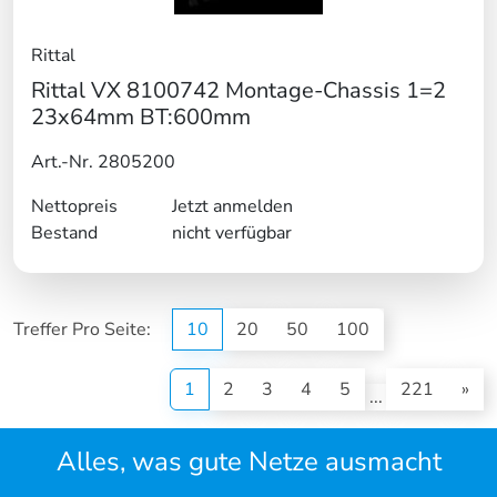
Rittal
Rittal VX 8100742 Montage-Chassis 1=2
23x64mm BT:600mm
Art.-Nr. 2805200
Nettopreis
Jetzt anmelden
Bestand
nicht verfügbar
Treffer Pro Seite:
10
20
50
100
(current)
1
2
3
4
5
221
»
...
Alles, was gute Netze ausmacht