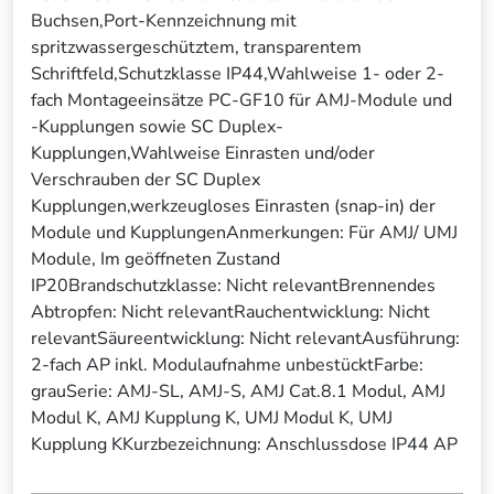
Buchsen,Port-Kennzeichnung mit
spritzwassergeschütztem, transparentem
Schriftfeld,Schutzklasse IP44,Wahlweise 1- oder 2-
fach Montageeinsätze PC-GF10 für AMJ-Module und
-Kupplungen sowie SC Duplex-
Kupplungen,Wahlweise Einrasten und/oder
Verschrauben der SC Duplex
Kupplungen,werkzeugloses Einrasten (snap-in) der
Module und KupplungenAnmerkungen: Für AMJ/ UMJ
Module, Im geöffneten Zustand
IP20Brandschutzklasse: Nicht relevantBrennendes
Abtropfen: Nicht relevantRauchentwicklung: Nicht
relevantSäureentwicklung: Nicht relevantAusführung:
2-fach AP inkl. Modulaufnahme unbestücktFarbe:
grauSerie: AMJ-SL, AMJ-S, AMJ Cat.8.1 Modul, AMJ
Modul K, AMJ Kupplung K, UMJ Modul K, UMJ
Kupplung KKurzbezeichnung: Anschlussdose IP44 AP