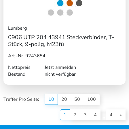
Lumberg
0906 UTP 204 43941 Steckverbinder, T-
Stück, 9-polig, M23fü
Art.-Nr. 9243684
Nettopreis
Jetzt anmelden
Bestand
nicht verfügbar
Treffer Pro Seite:
10
20
50
100
(current)
1
2
3
4
4
»
...