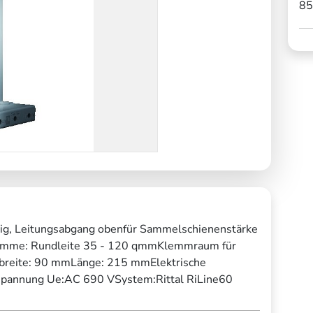
85
ig, Leitungsabgang obenfür Sammelschienenstärke
emme: Rundleite 35 - 120 qmmKlemmraum für
ubreite: 90 mmLänge: 215 mmElektrische
annung Ue:AC 690 VSystem:Rittal RiLine60