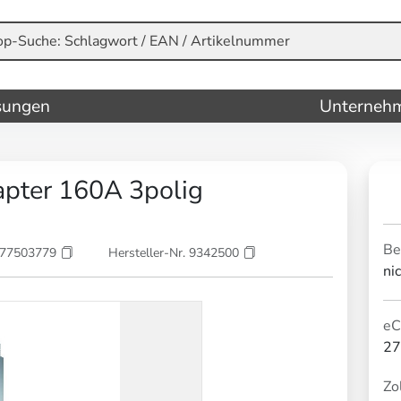
sungen
Unterneh
apter 160A 3polig
Be
177503779
Hersteller-Nr. 9342500
ni
eC
27
Zol