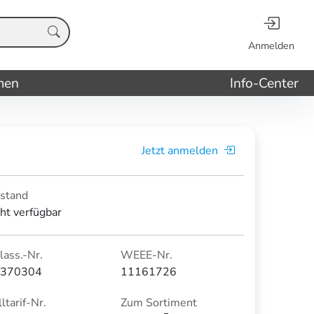
Anmelden
men
Info-Center
Jetzt anmelden
stand
cht verfügbar
lass.-Nr.
WEEE-Nr.
370304
11161726
ltarif-Nr.
Zum Sortiment