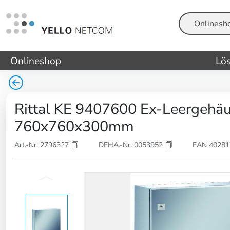
Suche
Onlineshop
Lö
Rittal KE 9407600 Ex-Leergehäus
760x760x300mm
Art.-Nr. 2796327
DEHA.-Nr. 0053952
EAN 4028