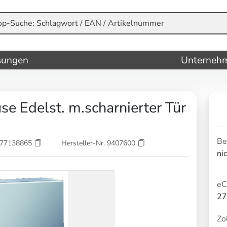
sungen
Unterneh
e Edelst. m.scharnierter Tür
Be
177138865
Hersteller-Nr. 9407600
ni
eC
27
Zol