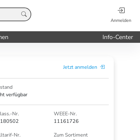
Anmelden
men
Info-Center
Jetzt anmelden
stand
cht verfügbar
lass.-Nr.
WEEE-Nr.
180502
11161726
ltarif-Nr.
Zum Sortiment