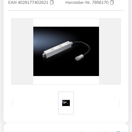
EAN 4028177402621
Hersteller-Nr. 7856170