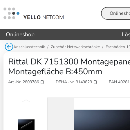
Suche
Onlineshop
Lö
Anschlusstechnik
Zubehör Netzwerkschränke
Fachböden 19
Rittal DK 7151300 Montagepan
Montagefläche B:450mm
Art.-Nr. 2803786
DEHA.-Nr. 3149823
EAN 4028