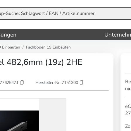
sungen
Unterneh
 Einbauten
Fachböden 19 Einbauten
el 482,6mm (19z) 2HE
Be
177625471
Hersteller-Nr. 7151300
ni
eC
27
Zol