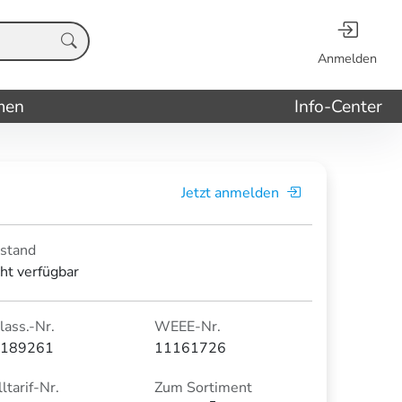
Anmelden
men
Info-Center
Jetzt anmelden
stand
cht verfügbar
lass.-Nr.
WEEE-Nr.
189261
11161726
ltarif-Nr.
Zum Sortiment