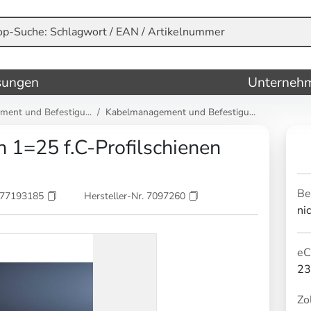
sungen
Unterneh
ent und Befestigu...
Kabelmanagement und Befestigu...
 1=25 f.C-Profilschienen
Be
177193185
Hersteller-Nr. 7097260
ni
eC
23
Zol