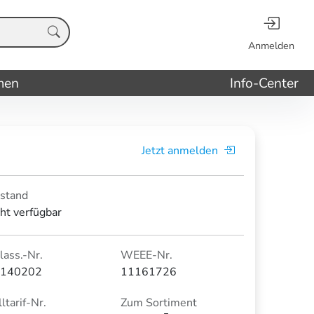
Anmelden
men
Info-Center
Jetzt anmelden
stand
cht verfügbar
lass.-Nr.
WEEE-Nr.
140202
11161726
ltarif-Nr.
Zum Sortiment