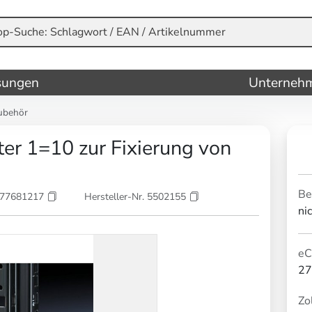
sungen
Unterneh
ubehör
er 1=10 zur Fixierung von
Be
177681217
Hersteller-Nr. 5502155
ni
eC
27
Zol