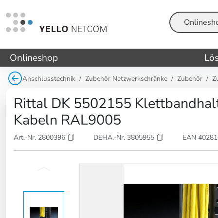
Suche
Onlineshop
Lö
Anschlusstechnik
Zubehör Netzwerkschränke
Zubehör
Z
Rittal DK 5502155 Klettbandhalt
Kabeln RAL9005
Art.-Nr. 2800396
DEHA.-Nr. 3805955
EAN 4028