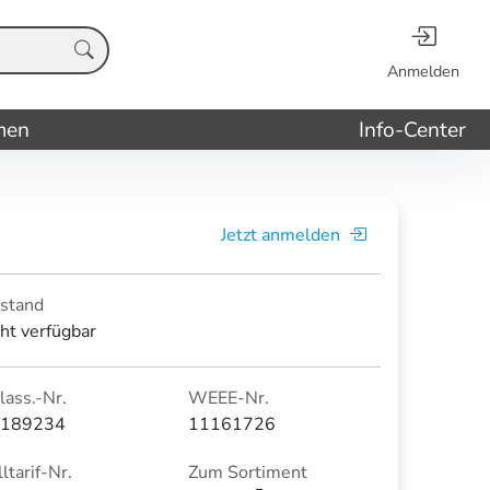
Anmelden
men
Info-Center
Jetzt anmelden
stand
cht verfügbar
lass.-Nr.
WEEE-Nr.
189234
11161726
ltarif-Nr.
Zum Sortiment