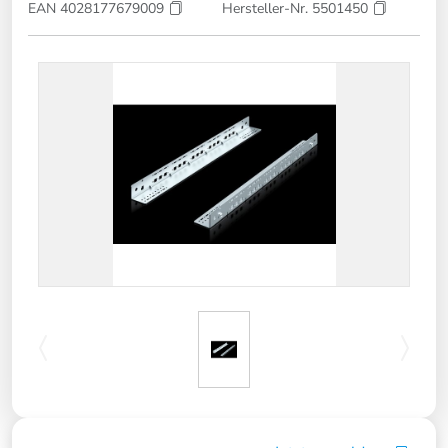
EAN 4028177679009
Hersteller-Nr. 5501450