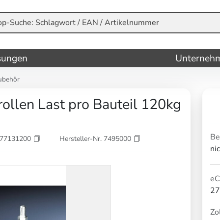
sungen
Unterneh
ubehör
ollen Last pro Bauteil 120kg
Be
177131200
Hersteller-Nr. 7495000
ni
eC
27
Zol