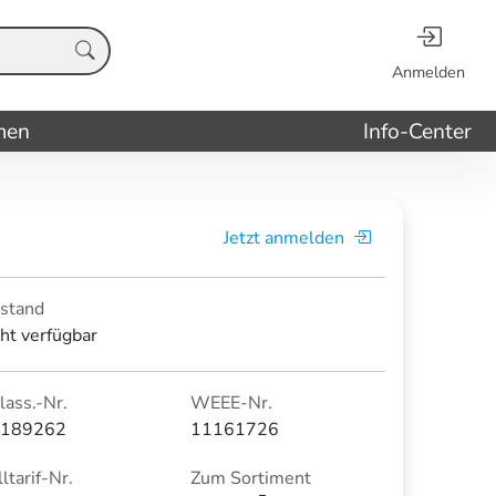
Anmelden
men
Info-Center
Jetzt anmelden
stand
cht verfügbar
lass.-Nr.
WEEE-Nr.
189262
11161726
ltarif-Nr.
Zum Sortiment