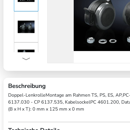
Beschreibung
Doppel-LenkrolleMontage am Rahmen TS, PS, ES, AP,PC
6137.030 - CP 6137.535, KabelsockelPC 4601.200, Dat
(B x H x T): 0 mm x 125 mm x 0 mm