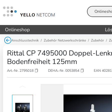
Suche
Onlineshop
Lö
Anschlusstechnik
Zubehör Netzwerkschränke
Zubehör
Z
Rittal CP 7495000 Doppel-Lenkr
Bodenfreiheit 125mm
Art.-Nr. 2795018
DEHA.-Nr. 0053854
EAN 4028