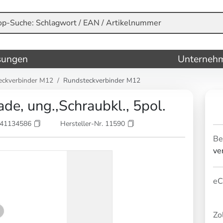
sungen
Unterneh
eckverbinder M12
Rundsteckverbinder M12
e, ung.,Schraubkl., 5pol.
841134586
Hersteller-Nr. 11590
Be
ve
eC
Zol