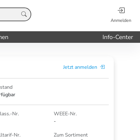
Anmelden
men
Info-Center
Jetzt anmelden
stand
rfügbar
lass.-Nr.
WEEE-Nr.
-
ltarif-Nr.
Zum Sortiment