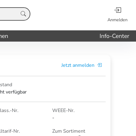
Anmelden
men
Info-Center
Jetzt anmelden
stand
cht verfügbar
lass.-Nr.
WEEE-Nr.
-
ltarif-Nr.
Zum Sortiment