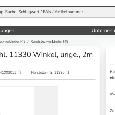
sungen
Unterneh
eckverbinder M8
Rundsteckverbinder M8
. 11330 Winkel, unge., 2m
Be
841003011
Hersteller-Nr. 11330
ni
eC
Zol