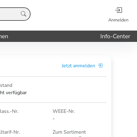
Anmelden
men
Info-Center
Jetzt anmelden
stand
cht verfügbar
lass.-Nr.
WEEE-Nr.
-
ltarif-Nr.
Zum Sortiment