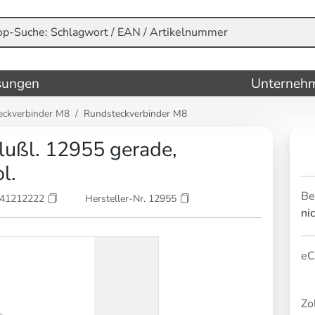
sungen
Unterneh
eckverbinder M8
Rundsteckverbinder M8
ußl. 12955 gerade,
l.
Be
841212222
Hersteller-Nr. 12955
ni
eC
Zol