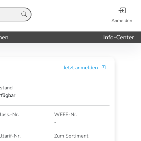
Anmelden
men
Info-Center
Jetzt anmelden
stand
rfügbar
lass.-Nr.
WEEE-Nr.
-
ltarif-Nr.
Zum Sortiment