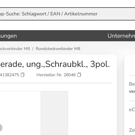
sungen
Unterneh
eckverbinder M8
Rundsteckverbinder M8
ade, ung.,Schraubkl., 3pol.
841382475
Hersteller-Nr. 28046
Be
ve
eC
Zol