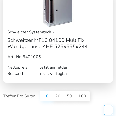
Schweitzer Systemtechik
Schweitzer MF10 04100 MultiFix
Wandgehäuse 4HE 525x555x244
Art.-Nr. 9421006
Nettopreis
Jetzt anmelden
Bestand
nicht verfügbar
Treffer Pro Seite:
10
20
50
100
(cu
1