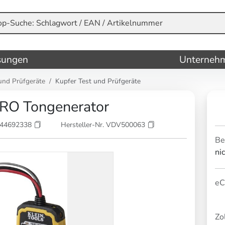
sungen
Unterneh
und Prüfgeräte
Kupfer Test und Prüfgeräte
RO Tongenerator
644692338
Hersteller-Nr. VDV500063
Be
ni
eC
Zol