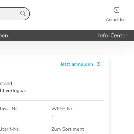
Anmelden
men
Info-Center
Jetzt anmelden
stand
cht verfügbar
lass.-Nr.
WEEE-Nr.
-
ltarif-Nr.
Zum Sortiment