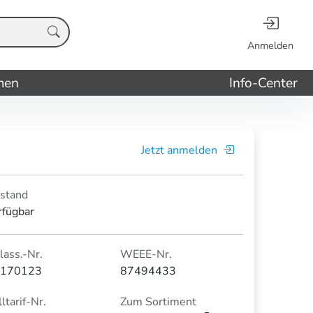
Anmelden
men
Info-Center
Jetzt anmelden
stand
rfügbar
lass.-Nr.
WEEE-Nr.
170123
87494433
ltarif-Nr.
Zum Sortiment