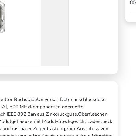
85
tellter BuchstabeUniversal-Datenanschlussdose
 6[A], 500 MHzKomponenten gepruefte
ch IEEE 802.3an aus Zinkdruckguss,Oberflaechen
s Modulgehaeuse mit Modul-Steckgesicht,Ladestueck
 und rastbarer Zugentlastung,zum Anschluss von
ugsweise von unten.Spezialwerkzeug-freie Migration