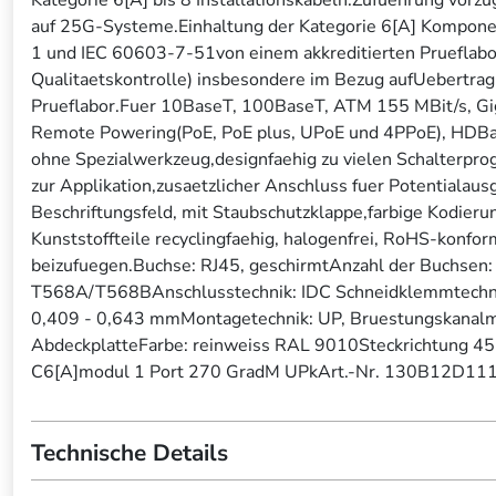
auf 25G-Systeme.Einhaltung der Kategorie 6[A] Kompon
1 und IEC 60603-7-51von einem akkreditierten Prueflabor ze
Qualitaetskontrolle) insbesondere im Bezug aufUebertrag
Prueflabor.Fuer 10BaseT, 100BaseT, ATM 155 MBit/s, Gig
Remote Powering(PoE, PoE plus, UPoE und 4PPoE), HDBa
ohne Spezialwerkzeug,designfaehig zu vielen Schalterpro
zur Applikation,zusaetzlicher Anschluss fuer Potentialau
Beschriftungsfeld, mit Staubschutzklappe,farbige Kodier
Kunststoffteile recyclingfaehig, halogenfrei, RoHS-konfo
beizufuegen.Buchse: RJ45, geschirmtAnzahl der Buchsen: 
T568A/T568BAnschlusstechnik: IDC Schneidklemmtechn
0,409 - 0,643 mmMontagetechnik: UP, Bruestungskanalmit
AbdeckplatteFarbe: reinweiss RAL 9010Steckrichtung 4
C6[A]modul 1 Port 270 GradM UPkArt.-Nr. 130B12D1110
Technische Details