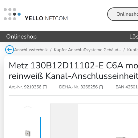
Suche
Onlineshop
Lö
Anschlusstechnik
Kupfer Anschlußsysteme Gebäud...
Kupf
Metz 130B12D11102-E C6A mod
reinweiß Kanal-Anschlusseinhei
Art.-Nr. 9210356
DEHA.-Nr. 3268256
EAN 4250