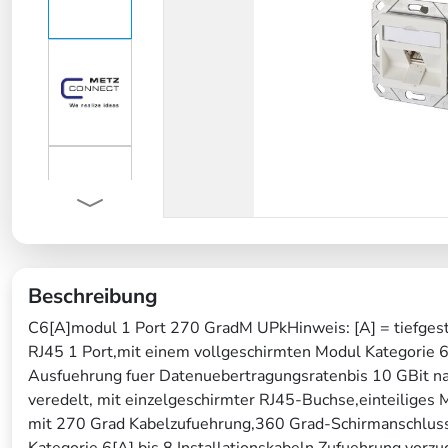
Beschreibung
C6[A]modul 1 Port 270 GradM UPkHinweis: [A] = tiefges
RJ45 1 Port,mit einem vollgeschirmten Modul Kategorie
Ausfuehrung fuer Datenuebertragungsratenbis 10 GBit na
veredelt, mit einzelgeschirmter RJ45-Buchse,einteilige
mit 270 Grad Kabelzufuehrung,360 Grad-Schirmanschluss
Kategorie 6[A] bis 8 Installationskabeln.Zufuehrung vorz