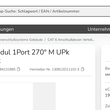
sungen
Unterneh
eranschlußsysteme Gebäude
CAT 6 Anschlußdosen Verteil...
ul 1Port 270° M UPk
t
Be
184131885
Hersteller-Nr. 130B12D11102-E
ve
eC
19
Zol