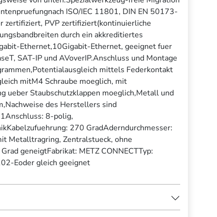
entenpruefungnach ISO/IEC 11801, DIN EN 50173-
rtifiziert, PVP zertifiziert(kontinuierliche
ungsbandbreiten durch ein akkreditiertes
abit-Ethernet,10Gigabit-Ethernet, geeignet fuer
seT, SAT-IP und AVoverIP.Anschluss und Montage
grammen,Potentialausgleich mittels Federkontakt
sgleich mitM4 Schraube moeglich, mit
ung ueber Staubschutzklappen moeglich,Metall und
rm,Nachweise des Herstellers sind
1Anschluss: 8-polig,
ikKabelzufuehrung: 270 GradAderndurchmesser:
 Metalltragring, Zentralstueck, ohne
5 Grad geneigtFabrikat: METZ CONNECTTyp:
2-Eoder gleich geeignet