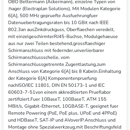
OBO Bettermann (Ackermann), einzelne Typen von
:hager (Electraplan Solutions), Mit Modulen Kategorie
6[A], 500 MHz gepruefte Ausfuehrungfuer
Datenuebertragungsraten bis 10 GBit nach IEEE
802.3an ausZinkdruckguss, Oberflaechen veredelt,
mit einzelgeschirmterRJ45-Buchse, Modulgehaeuse
aus nur zwei Teilen bestehend,grossflaechiger
Schirmanschluss mit federnder,unverlierbarer
Schirmanschlussschelle, vom
Schirmanschlussgetrennte Zugentlastung,zum
Anschluss von Kategorie 6[A] bis 8 Kabeln.Einhaltung
der Kategorie 6[A] Komponentenpruefung
nachISO/IEC 11801, DIN EN 50173-1 und IEC
60603-7-51von einem akkreditierten Prueflabor
zertifiziert.Fuer 10BaseT, 100BaseT, ATM 155
MBit/s, Gigabit-Ethernet, 10GBASE-T, geeignet fuer
Remote Powering (PoE, PoE plus, UPoE und 4PPoE)
und HDBaseT, SAT-IP und AVoverIP.Anschluss und
Montage ohne Spezialwerkzeug,mit Beschriftungsfeld