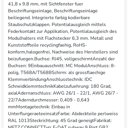
41,8 x 9,8 mm, mit Sichtfenster fuer
Beschriftungseinlage, Beschriftungseinlage
beiliegend. Integrierte farbig kodierbare
Staubschutzklappen. Potentialausgleich mittels
Federkontakt zur Applikation, Potentialausgleich des
Modulhalters mit Flachstecker 6,3 mm. Metall und
Kunststoffteile recyclingfaehig, RoHS-
konform,halogenfrei, Nachweise des Herstellers sind
beizufuegen.Buchse: RJ45, vollgeschirmtAnzahl der
Buchsen: 9Einbauauschnitt: MC ModulAnschluss: 8-
polig, T568A/T568BSchirm: als grossflaechige
KlemmverbindungAnschlusstechnik: IDC
SchneidklemmtechnikKabelzufuehrung: 180 Grad,
axialAdernanschluss: AWG 26/1 - 22/1, AWG 26/7 -
22/7Aderndurchmesser: 0,409 - 0,643
mmMontagetechnik: Einbau in
UnterflurgeraeteeinsatzFarbe: Abdeckteile perlweiss
RAL 1013Steckrichtung: 45 Grad geneigtFabrikat:
METZ CONNECTTyp: E-DAT subway 9 Port GB2