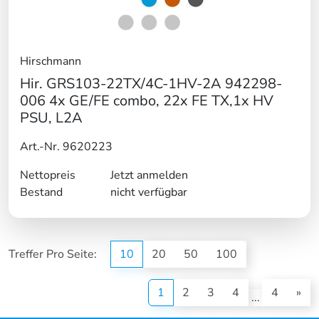
Hirschmann
Hir. GRS103-22TX/4C-1HV-2A 942298-
006 4x GE/FE combo, 22x FE TX,1x HV
PSU, L2A
Art.-Nr. 9620223
Nettopreis
Jetzt anmelden
Bestand
nicht verfügbar
Treffer Pro Seite:
10
20
50
100
(current)
1
2
3
4
4
»
...