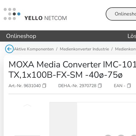
Suche
Onlineshop
Lö
Aktive Komponenten
Medienkonverter Industrie
Medienkonve
MOXA Media Converter IMC-10
TX,1x100B-FX-SM -40ø-75ø
Art.-Nr. 9631040
DEHA.-Nr. 2970728
EAN -