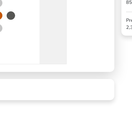
85
Pr
2,