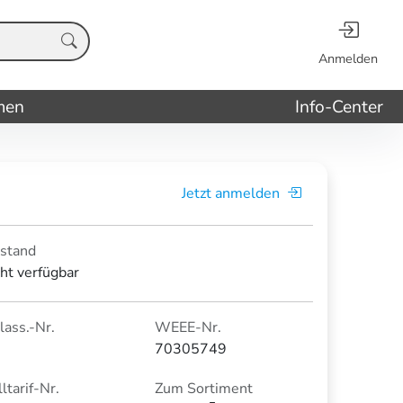
Anmelden
men
Info-Center
Jetzt anmelden
stand
cht verfügbar
lass.-Nr.
WEEE-Nr.
70305749
ltarif-Nr.
Zum Sortiment