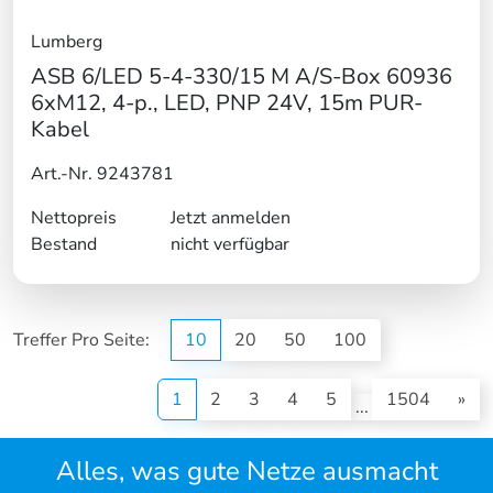
Lumberg
ASB 6/LED 5-4-330/15 M A/S-Box 60936
6xM12, 4-p., LED, PNP 24V, 15m PUR-
Kabel
Art.-Nr. 9243781
Nettopreis
Jetzt anmelden
Bestand
nicht verfügbar
Treffer Pro Seite:
10
20
50
100
(current)
1
2
3
4
5
1504
»
...
Alles, was gute Netze ausmacht