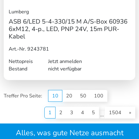
Lumberg
ASB 6/LED 5-4-330/15 M A/S-Box 60936
6xM12, 4-p., LED, PNP 24V, 15m PUR-
Kabel
Art.-Nr. 9243781
Nettopreis
Jetzt anmelden
Bestand
nicht verfügbar
Treffer Pro Seite:
10
20
50
100
(current)
1
2
3
4
5
1504
»
...
Alles, was gute Netze ausmacht