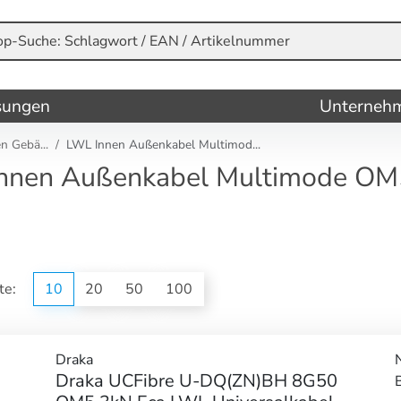
sungen
Unterneh
n Gebä...
LWL Innen Außenkabel Multimod...
nnen Außenkabel Multimode OM
ite:
10
20
50
100
Draka
Draka UCFibre U-DQ(ZN)BH 8G50