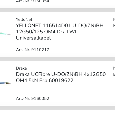
Art.-Nr. 9160054
YelloNet
YELLONET 116514D01 U-DQ(ZN)BH
12G50/125 OM4 Dca LWL
Universalkabel
Art.-Nr. 9110217
Draka
Draka UCFibre U-DQ(ZN)BH 4x12G50
OM4 5kN Eca 60019622
Art.-Nr. 9160052