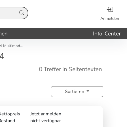
Anmelden
men
Info-Center
 Multimod...
4
0 Treffer in Seitentexten
Sortieren
Nettopreis
Jetzt anmelden
Bestand
nicht verfügbar