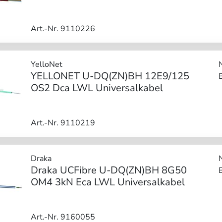
Art.-Nr. 9110226
YelloNet
YELLONET U-DQ(ZN)BH 12E9/125
OS2 Dca LWL Universalkabel
Art.-Nr. 9110219
Draka
Draka UCFibre U-DQ(ZN)BH 8G50
OM4 3kN Eca LWL Universalkabel
Art.-Nr. 9160055