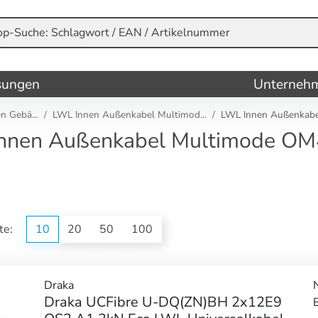
sungen
Unterneh
n Gebä...
LWL Innen Außenkabel Multimod...
LWL Innen Außenkabel
nnen Außenkabel Multimode OM
ite:
10
20
50
100
Draka
Draka UCFibre U-DQ(ZN)BH 2x12E9