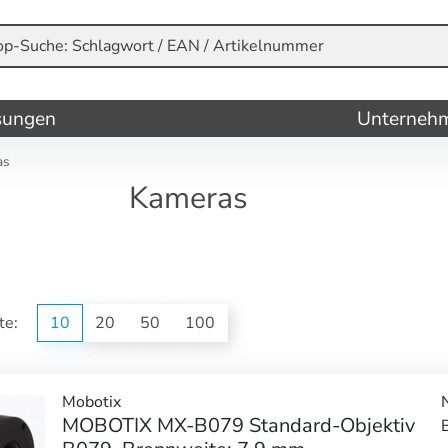
sungen
Unterneh
as
Kameras
ite:
10
20
50
100
Mobotix
MOBOTIX MX-B079 Standard-Objektiv