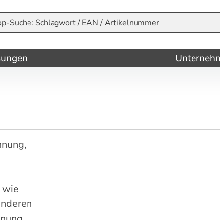
sungen
Unterneh
nnung,
 wie
 anderen
nnung