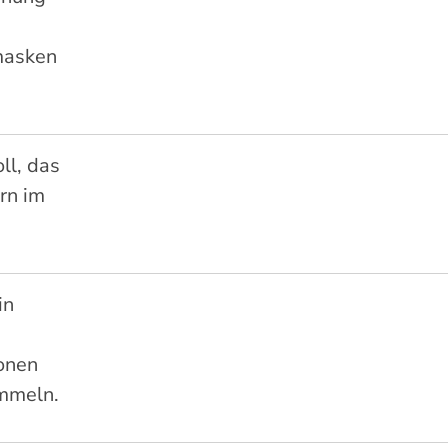
masken
ll, das
rn im
in
onen
ammeln.