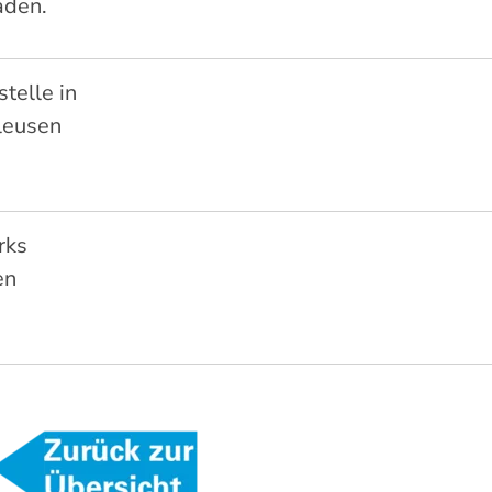
aden.
telle in
leusen
rks
en