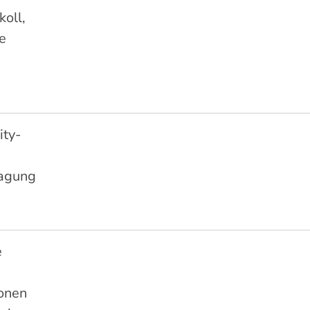
koll,
e
ity-
ragung
e
ionen