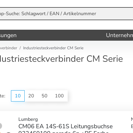
sungen
Unterneh
kverbinder
Industriesteckverbinder CM Serie
dustriesteckverbinder CM Serie
ite:
10
20
50
100
Lumberg
CM06 EA 14S-61S Leitungsbuchse