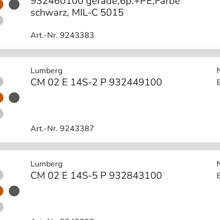
932460100 gerade,6p.+PE,Farbe
schwarz, MIL-C 5015
Art.-Nr. 9243383
Lumberg
CM 02 E 14S-2 P 932449100
Art.-Nr. 9243387
Lumberg
CM 02 E 14S-5 P 932843100