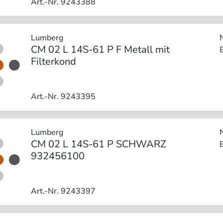
Art.-Nr. 9243388
Lumberg
CM 02 L 14S-61 P F Metall mit
Filterkond
Art.-Nr. 9243395
Lumberg
CM 02 L 14S-61 P SCHWARZ
932456100
Art.-Nr. 9243397