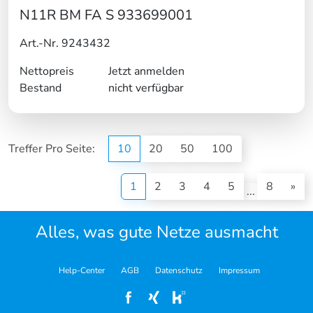
N11R BM FA S 933699001
Art.-Nr. 9243432
Nettopreis
Jetzt anmelden
Bestand
nicht verfügbar
Treffer Pro Seite:
10
20
50
100
(current)
1
2
3
4
5
8
»
...
Alles, was gute Netze ausmacht
Help-Center
AGB
Datenschutz
Impressum