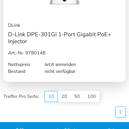
DLink
D-Link DPE-301GI 1-Port Gigabit PoE+
Injector
Art.-Nr. 9780148
Nettopreis
Jetzt anmelden
Bestand
nicht verfügbar
Treffer Pro Seite:
10
20
50
100
(cu
1